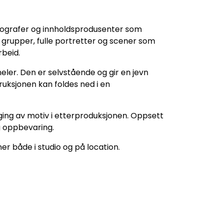
eografer og innholdsprodusenter som
e grupper, fulle portretter og scener som
rbeid.
ler. Den er selvstående og gir en jevn
truksjonen kan foldes ned i en
ing av motiv i etterproduksjonen. Oppsett
g oppbevaring.
ner både i studio og på location.