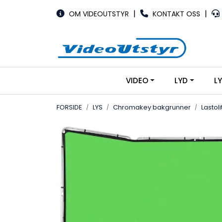
Skip to main content
|
|
OM VIDEOUTSTYR
KONTAKT OSS
VIDEO
LYD
L
FORSIDE
LYS
Chromakey bakgrunner
Lasto