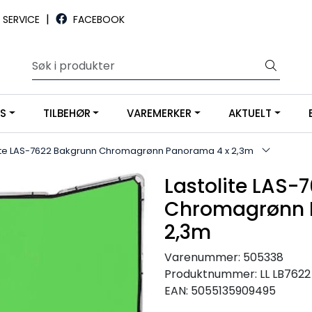
|
SERVICE
FACEBOOK
YS
TILBEHØR
VAREMERKER
AKTUELT
lite LAS-7622 Bakgrunn Chromagrønn Panorama 4 x 2,3m
Lastolite LAS-
Chromagrønn 
2,3m
Varenummer:
505338
Produktnummer:
LL LB7622
EAN:
5055135909495