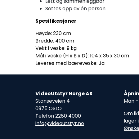
Lett og sammenleggbar
Settes opp av én person
Spesifikasjoner
Høyde: 230 cm
Bredde: 400 cm
Vekt i veske: 9 kg
Mål i veske (H x B x D): 104 x 35 x 30 cm
Leveres med bæreveske: Ja
VideoUtstyr Norge AS
Åpnin
Stanseveien 4
Man - 
0975 OSLO
Om ikk
Telefon
2280 4000
lager 
info@videoutstyr.no
Ønske