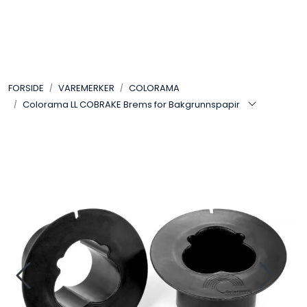
Skip to main content
VIDEO
FORSIDE
VAREMERKER
COLORAMA
LYD
Colorama LL COBRAKE Brems for Bakgrunnspapir
LYS
TILBEHØR
VAREMERKER
AKTUELT
BRUKT