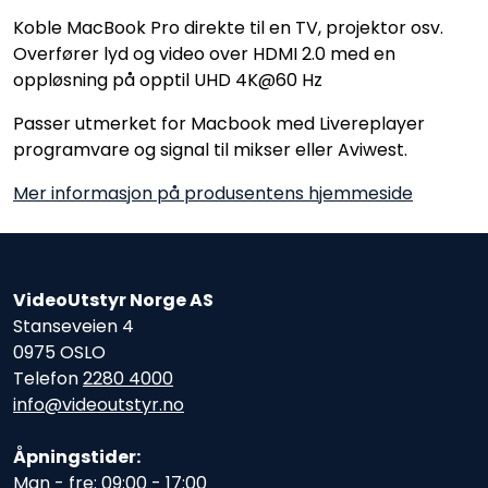
Koble MacBook Pro direkte til en TV, projektor osv.
Overfører lyd og video over HDMI 2.0 med en
oppløsning på opptil UHD 4K@60 Hz
Passer utmerket for Macbook med Livereplayer
programvare og signal til mikser eller Aviwest.
Mer informasjon på produsentens hjemmeside
VideoUtstyr Norge AS
Stanseveien 4
0975 OSLO
Telefon
2280 4000
info@videoutstyr.no
Åpningstider:
Man - fre: 09:00 - 17:00