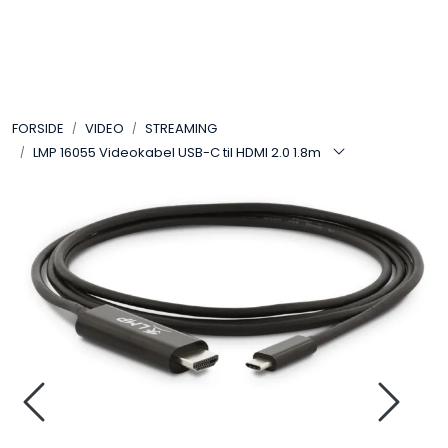
Skip to main content
VIDEO
FORSIDE
VIDEO
STREAMING
LYD
LMP 16055 Videokabel USB-C til HDMI 2.0 1.8m
LYS
TILBEHØR
VAREMERKER
AKTUELT
BRUKT