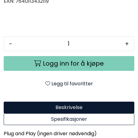
EAN:
7640113432119
-
+
Logg inn for å kjøpe
Legg til favoritter
Beskrivelse
Spesifikasjoner
Plug and Play (ingen driver nødvendig)