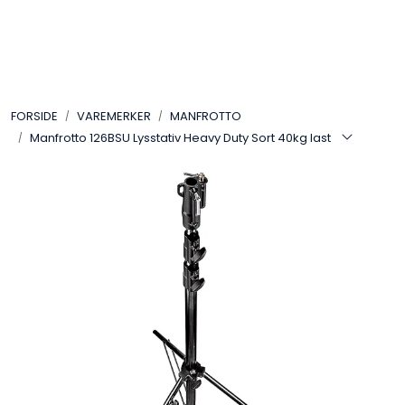
Skip to main content
VIDEO
FORSIDE
VAREMERKER
MANFROTTO
LYD
Manfrotto 126BSU Lysstativ Heavy Duty Sort 40kg last
LYS
TILBEHØR
VAREMERKER
AKTUELT
BRUKT