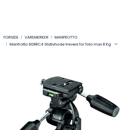
Skip to main content
VIDEO
FORSIDE
VAREMERKER
MANFROTTO
LYD
Manfrotto 808RC4 Stativhode treveis for foto max 8 Kg
LYS
TILBEHØR
VAREMERKER
AKTUELT
BRUKT