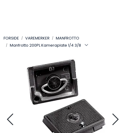
Skip to main content
VIDEO
FORSIDE
VAREMERKER
MANFROTTO
LYD
Manfrotto 200PL Kameraplate 1/4 3/8
LYS
TILBEHØR
VAREMERKER
AKTUELT
BRUKT