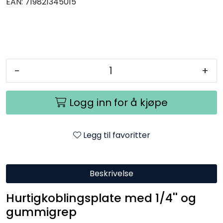
EAN:
719821345015
-
+
Logg inn for å kjøpe
Legg til favoritter
Beskrivelse
Hurtigkoblingsplate med 1/4'' og
gummigrep