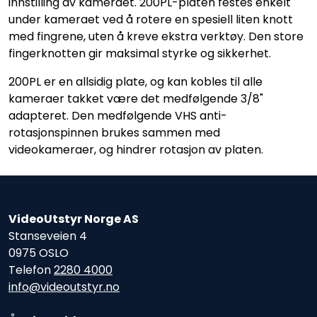
innstilling av kameraet. 200PL-platen festes enkelt
under kameraet ved å rotere en spesiell liten knott
med fingrene, uten å kreve ekstra verktøy. Den store
fingerknotten gir maksimal styrke og sikkerhet.
200PL er en allsidig plate, og kan kobles til alle
kameraer takket være det medfølgende 3/8"
adapteret. Den medfølgende VHS anti-
rotasjonspinnen brukes sammen med
videokameraer, og hindrer rotasjon av platen.
VideoUtstyr Norge AS
Stanseveien 4
0975 OSLO
Telefon
2280 4000
info@videoutstyr.no