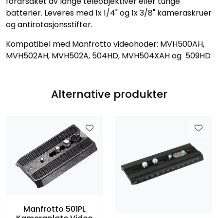
forårsaket av lange teleobjektiver eller tunge
batterier. Leveres med 1x 1/4" og 1x 3/8" kameraskruer
og antirotasjonsstifter.
Kompatibel med Manfrotto videohoder: MVH500AH,
MVH502AH, MVH502A, 504HD, MVH504XAH og 509HD
Alternative produkter
Manfrotto 501PL