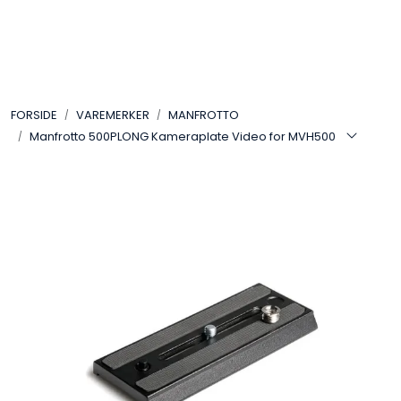
Skip to main content
VIDEO
FORSIDE
VAREMERKER
MANFROTTO
LYD
Manfrotto 500PLONG Kameraplate Video for MVH500
LYS
TILBEHØR
VAREMERKER
AKTUELT
BRUKT