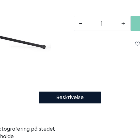
-
+
Beskrivelse
fotografering på stedet
 holde