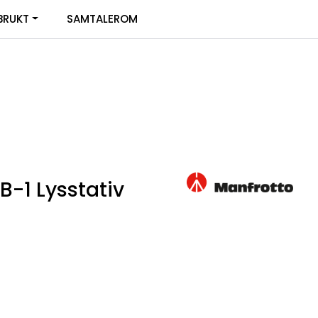
0
BRUKT
SAMTALEROM
Infosenter
Favoritter
Logg inn
B-1 Lysstativ