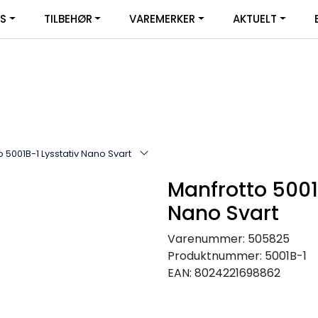
|
YS
TILBEHØR
VAREMERKER
AKTUELT
SERVICE
FACEBOOK
 5001B-1 Lysstativ Nano Svart
Manfrotto 5001
Nano Svart
Varenummer:
505825
Produktnummer:
5001B-1
EAN:
8024221698862