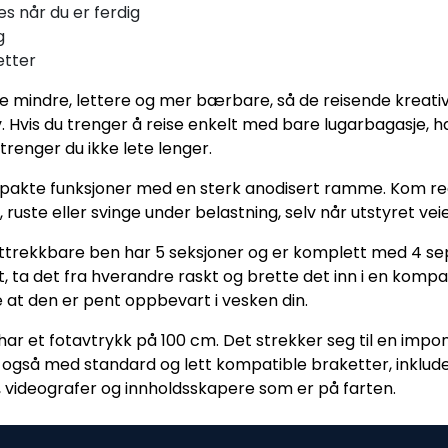
s når du er ferdig
g
etter
le mindre, lettere og mer bærbare, så de reisende kreative
. Hvis du trenger å reise enkelt med bare lugarbagasje, ha
 trenger du ikke lete lenger.
kte funksjoner med en sterk anodisert ramme. Kom regn
 ruste eller svinge under belastning, selv når utstyret veier
 uttrekkbare ben har 5 seksjoner og er komplett med 4 sep
ta det fra hverandre raskt og brette det inn i en kompakt p
e at den er pent oppbevart i vesken din.
g har et fotavtrykk på 100 cm. Det strekker seg til en i
gså med standard og lett kompatible braketter, inkludert
, videografer og innholdsskapere som er på farten.