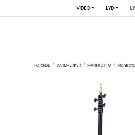
Skip to main content
|
|
VIDEO
LYD
L
OM VIDEOUTSTYR
KONTAKT OSS
FORSIDE
VAREMERKER
MANFROTTO
Manfrotto