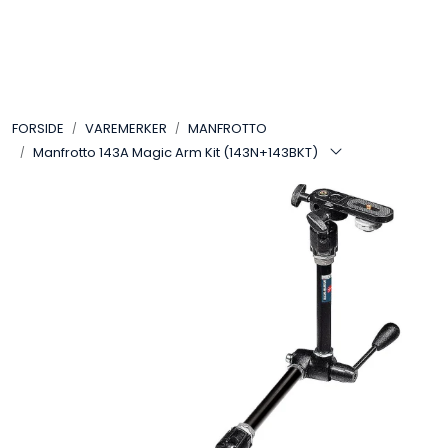
Skip to main content
VIDEO
FORSIDE
VAREMERKER
MANFROTTO
LYD
Manfrotto 143A Magic Arm Kit (143N+143BKT)
LYS
TILBEHØR
VAREMERKER
AKTUELT
BRUKT