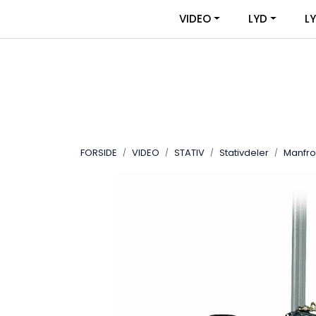
Skip to main content
|
|
VIDEO
LYD
L
OM VIDEOUTSTYR
KONTAKT OSS
FORSIDE
VIDEO
STATIV
Stativdeler
Manfrot