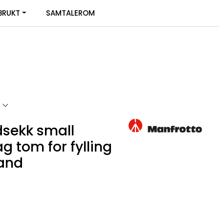
0
BRUKT
SAMTALEROM
Infosenter
Favoritter
Logg inn
dsekk small
 tom for fylling
sand