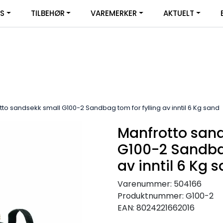
|
YS
TILBEHØR
VAREMERKER
AKTUELT
SERVICE
FACEBOOK
to sandsekk small G100-2 Sandbag tom for fylling av inntil 6 Kg sand
Manfrotto san
G100-2 Sandbag
av inntil 6 Kg 
Varenummer:
504166
Produktnummer:
G100-2
EAN:
8024221662016