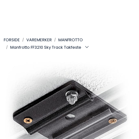
Skip to main content
VIDEO
FORSIDE
VAREMERKER
MANFROTTO
LYD
Manfrotto FF3210 Sky Track Takfeste
LYS
TILBEHØR
VAREMERKER
AKTUELT
BRUKT