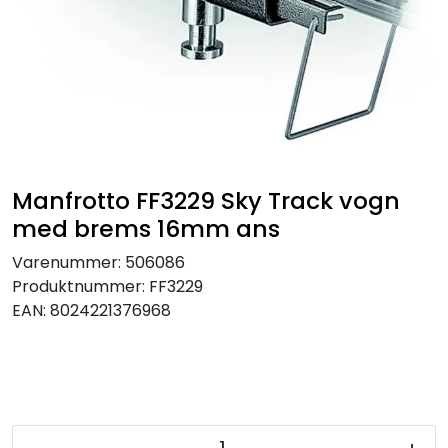
SAMTALEROM
Manfrotto FF3229 Sky Track vogn
med brems 16mm ans
Varenummer:
506086
Produktnummer:
FF3229
EAN:
8024221376968