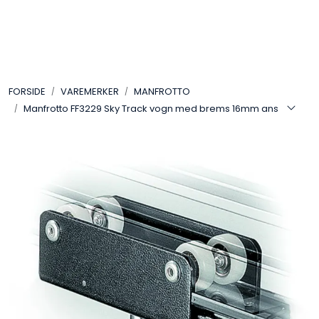
Skip to main content
VIDEO
FORSIDE
VAREMERKER
MANFROTTO
LYD
Manfrotto FF3229 Sky Track vogn med brems 16mm ans
LYS
TILBEHØR
VAREMERKER
AKTUELT
BRUKT