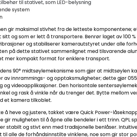
tilbehør til stativet, som LED-belysning
rende system
on
n gir maksimal stivhet fra de letteste komponentene; e
et sitt og som er lett å transportere. Benrør laget av 10
ibrasjoner og stabiliserer kamerautstyret under alle forh
n på dette stativet sammenlignet med tilsvarende alum
 et mer kompakt format for enklere transport.
 dens 90° midtsøylemekanisme som gjør at midtsøylen kan 
r av innrammings- og opptaksmuligheter; dette gjør 055CX
ng og videoapplikasjoner. Den horisontale sentersøylemeka
el og rask å vinkle når du trenger det. Bytte mellom vert
 et kamera tilkoblet.
 å heve og justere, takket være Quick Power-låseknappe
ir muligheten til å åpne alle bendeler i ett trinn. QPL sp
er stabilt og stivt enn med tradisjonelle benlåser. Intuit
til alle de forhåndsinnstilte vinklene, noe som gir stor pos