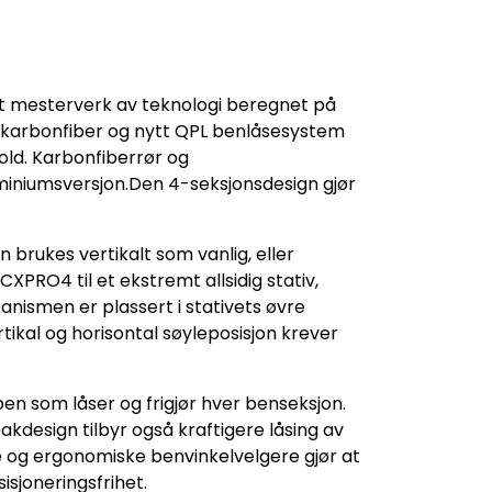
t mesterverk av teknologi beregnet på
0 % karbonfiber og nytt QPL benlåsesystem
old. Karbonfiberrør og
iniumsversjon.Den 4-seksjonsdesign gjør
brukes vertikalt som vanlig, eller
PRO4 til et ekstremt allsidig stativ,
nismen er plassert i stativets øvre
ikal og horisontal søyleposisjon krever
n som låser og frigjør hver benseksjon.
akdesign tilbyr også kraftigere låsing av
ive og ergonomiske benvinkelvelgere gjør at
isjoneringsfrihet.