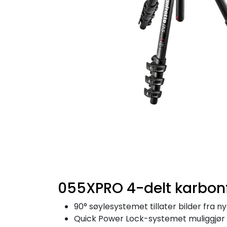
055XPRO 4-delt karbonf
90° søylesystemet tillater bilder fra n
Quick Power Lock-systemet muliggjør e