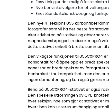
Easy Link gjør det mulig å feste ekstra 
Nye benvinkelvelgere for et velfunge
Enestående italiensk design og funksj
Den nye 4-seksjons 055 karbonfiberramme
fotografer som vil ha det beste fra stativ
øker stivheten på stativet og absorberer v
magnesiumstøpegods reduserer også vekte
dette stativet enkelt å brette sammen til
Den viktigste funksjonen til 055CXPRO4 er
horisontalt for å åpne opp et bredt spekte
egnet for et bredt spekter av fotograferi
benbrakett for kompakthet, men den er enk
ingen demontering, og kan også gjøres med
Bena på 055CXPRO4-stativet er også raske
Den spesielle utformingen av QPL-knottene g
hver seksjon, noe som gjør at stativet er m
hvert ben kan justeres uavhengig og stabilt 