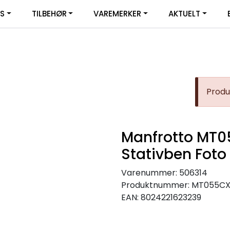
|
YS
TILBEHØR
VAREMERKER
AKTUELT
SERVICE
FACEBOOK
Produk
Manfrotto MT
Stativben Foto
Varenummer:
506314
Produktnummer:
MT055C
EAN:
8024221623239