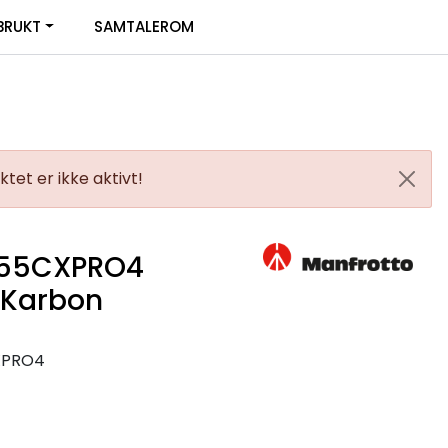
0
BRUKT
SAMTALEROM
Infosenter
Favoritter
Logg inn
tet er ikke aktivt!
055CXPRO4
 Karbon
XPRO4