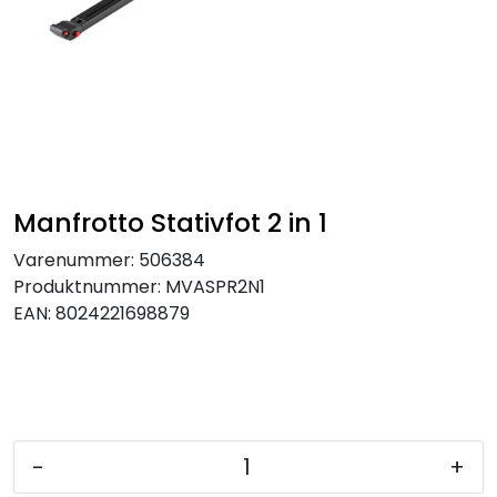
SAMTALEROM
Manfrotto Stativfot 2 in 1
Varenummer:
506384
Produktnummer:
MVASPR2N1
EAN:
8024221698879
-
+