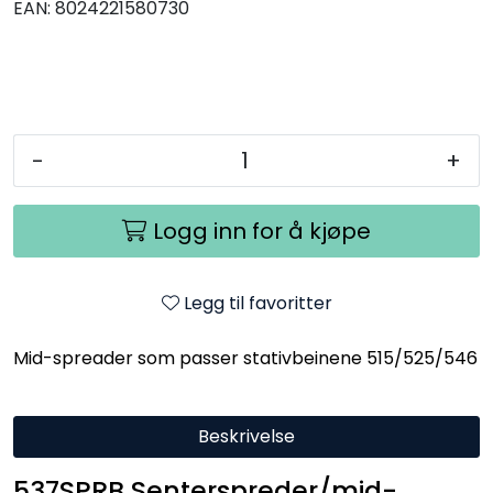
EAN:
8024221580730
-
+
Logg inn for å kjøpe
Legg til favoritter
Mid-spreader som passer stativbeinene 515/525/546
Beskrivelse
537SPRB Senterspreder/mid-