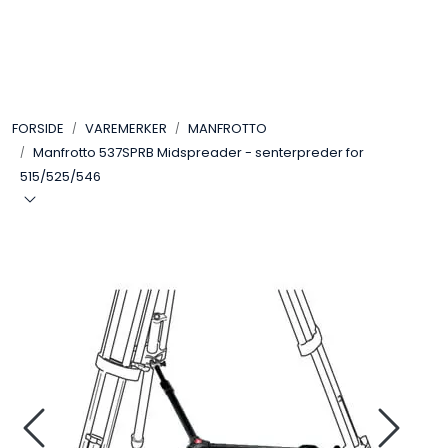
Skip to main content
VIDEO
FORSIDE
VAREMERKER
MANFROTTO
LYD
Manfrotto 537SPRB Midspreader - senterpreder for
515/525/546
LYS
TILBEHØR
VAREMERKER
AKTUELT
BRUKT