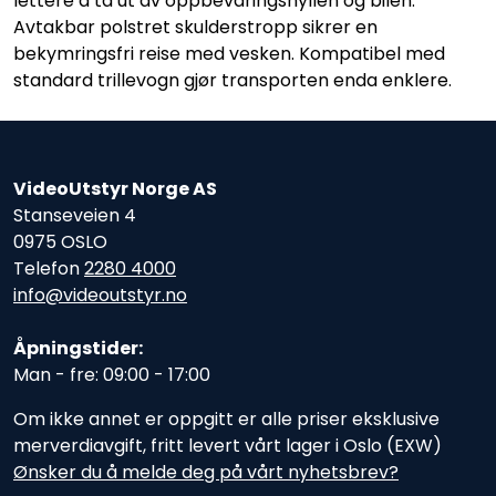
lettere å ta ut av oppbevaringshyllen og bilen.
Avtakbar polstret skulderstropp sikrer en
bekymringsfri reise med vesken. Kompatibel med
standard trillevogn gjør transporten enda enklere.
VideoUtstyr Norge AS
Stanseveien 4
0975 OSLO
Telefon
2280 4000
info@videoutstyr.no
Åpningstider:
Man - fre: 09:00 - 17:00
Om ikke annet er oppgitt er alle priser eksklusive
merverdiavgift, fritt levert vårt lager i Oslo (EXW)
Ønsker du å melde deg på vårt nyhetsbrev?