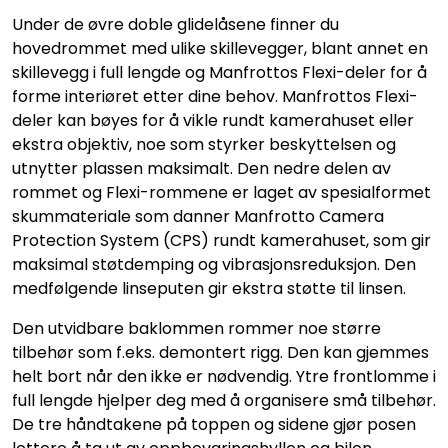
Under de øvre doble glidelåsene finner du
hovedrommet med ulike skillevegger, blant annet en
skillevegg i full lengde og Manfrottos Flexi-deler for å
forme interiøret etter dine behov. Manfrottos Flexi-
deler kan bøyes for å vikle rundt kamerahuset eller
ekstra objektiv, noe som styrker beskyttelsen og
utnytter plassen maksimalt. Den nedre delen av
rommet og Flexi-rommene er laget av spesialformet
skummateriale som danner Manfrotto Camera
Protection System (CPS) rundt kamerahuset, som gir
maksimal støtdemping og vibrasjonsreduksjon. Den
medfølgende linseputen gir ekstra støtte til linsen.
Den utvidbare baklommen rommer noe større
tilbehør som f.eks. demontert rigg. Den kan gjemmes
helt bort når den ikke er nødvendig. Ytre frontlomme i
full lengde hjelper deg med å organisere små tilbehør.
De tre håndtakene på toppen og sidene gjør posen