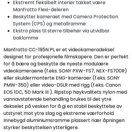
Ekstremt fleksibelt interiør takket være
Manfrotto Flexi-deleren
Beskytter kameraet med Camera Protection
System (CPS) og metallramme
Ekstra plass til større tilbehør via utvidbar
baklomme
Manfrotto CC-195N PL er et videokameradeksel
designet for profesjonelle filmskapere. Den er perfekt
for å bære og beskytte de nyeste modulære
videokameraene (f.eks. SONY PXW-FS7, NEX-FS700R)
eller skuldermonterte ENG-kameraer (f.eks. SONY
PMW-350) eller video-DSLR med rigg (f.eks. Canon
EOS 1DC, 5D Mark III ). Ripstop høykvalitets nylon med
vannavstøtende behandling brukes til det ytre
dekselet på vesken for å gi en stabil beskyttelse av
utstyret mot ytre slag og ekstreme værforhold.
Innebygd aluminiumsramme plassert nær åpningen
styrker beskyttelsen ytterligere.