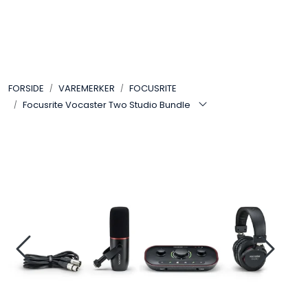
Skip to main content
VIDEO
FORSIDE
VAREMERKER
FOCUSRITE
LYD
Focusrite Vocaster Two Studio Bundle
LYS
TILBEHØR
VAREMERKER
AKTUELT
BRUKT