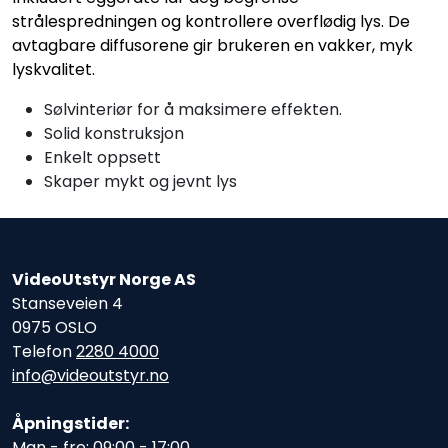
strålespredningen og kontrollere overflødig lys. De
avtagbare diffusorene gir brukeren en vakker, myk
lyskvalitet.
Sølvinteriør for å maksimere effekten.
Solid konstruksjon
Enkelt oppsett
Skaper mykt og jevnt lys
VideoUtstyr Norge AS
Stanseveien 4
0975 OSLO
Telefon
2280 4000
info@videoutstyr.no
Åpningstider:
Man - fre: 09:00 - 17:00