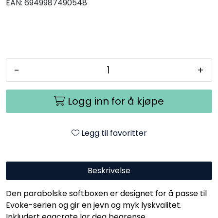
EAN:
6949987490548
-
+
Logg inn for å kjøpe
Legg til favoritter
Beskrivelse
Den parabolske softboxen er designet for å passe til
Evoke-serien og gir en jevn og myk lyskvalitet.
Inkludert eggcrate lar deg begrense