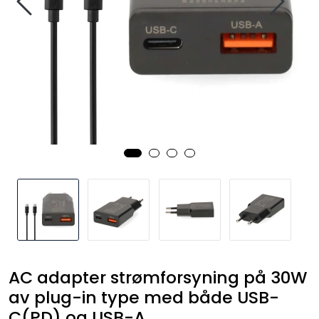
SAMTALEROM
AC adapter strømforsyning på 30W
av plug-in type med både USB-
C(PD) og USB-A