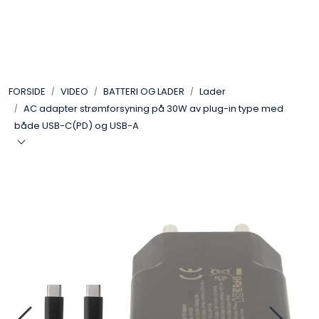
Skip to main content
VIDEO
FORSIDE
VIDEO
BATTERI OG LADER
Lader
LYD
AC adapter strømforsyning på 30W av plug-in type med
både USB-C(PD) og USB-A
LYS
TILBEHØR
VAREMERKER
AKTUELT
BRUKT