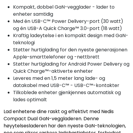
Kompakt, dobbel GaN-vegglader - lader to
enheter samtidig
Med én USB-C™ Power Delivery-port (30 watt)
og én USB-A Quick Charge™ 3.0-port (18 watt)
Kraftig ladeytelse i en kompakt design med GaN-
teknologi
Støtter hurtiglading for den nyeste generasjonen
Apple-smarttelefoner og -nettbrett
Støtter hurtiglading for Android Power Delivery og
Quick Charge™-aktiverte enheter
Leveres med en 1,5 meter lang lade- og
datakabel med USB-C™ - USB-C™-kontakter
Tilkoblede enheter gjenkjennes automatisk og
lades optimalt
Lad enhetene dine raskt og effektivt med Nedis
Compact Dual GaN-veggladeren. Denne
høyytelsesladeren har den nyeste GaN-teknologien,
noe som sikrer raskere ladehastigheter, forbedret