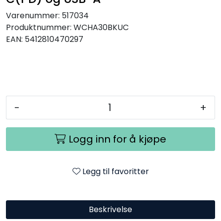
Varenummer:
517034
Produktnummer:
WCHA30BKUC
EAN:
5412810470297
-
+
Logg inn for å kjøpe
Legg til favoritter
Beskrivelse