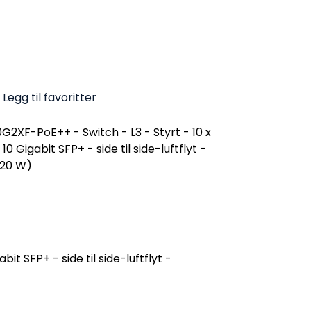
Legg til favoritter
2XF-PoE++ - Switch - L3 - Styrt - 10 x
0 Gigabit SFP+ - side til side-luftflyt -
720 W)
t SFP+ - side til side-luftflyt -