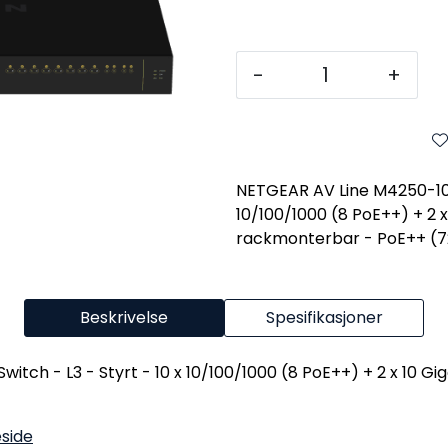
-
+
NETGEAR AV Line M4250-10G
10/100/1000 (8 PoE++) + 2 x 1
rackmonterbar - PoE++ (
Beskrivelse
Spesifikasjoner
 - L3 - Styrt - 10 x 10/100/1000 (8 PoE++) + 2 x 10 Gigabi
side