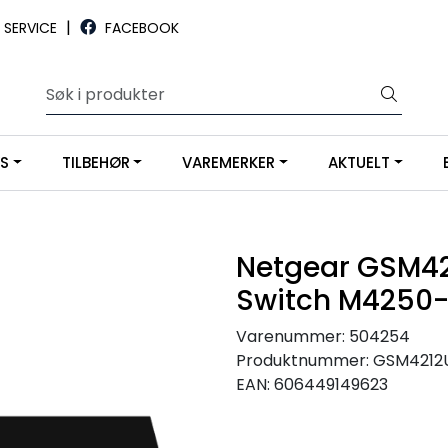
|
SERVICE
FACEBOOK
YS
TILBEHØR
VAREMERKER
AKTUELT
Netgear GSM42
Switch M4250
Varenummer:
504254
Produktnummer:
GSM4212
EAN:
606449149623