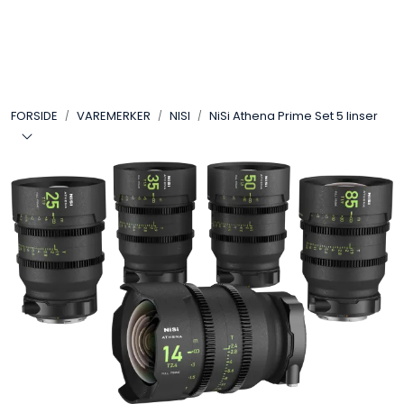
Skip to main content
VIDEO
FORSIDE
VAREMERKER
NISI
NiSi Athena Prime Set 5 linser
LYD
LYS
TILBEHØR
VAREMERKER
AKTUELT
BRUKT