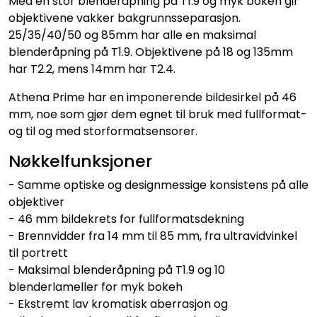
Med en stor blenderåpning på T1.9 og myk bokeh gir
objektivene vakker bakgrunnsseparasjon.
25/35/40/50 og 85mm har alle en maksimal
blenderåpning på T1.9. Objektivene på 18 og 135mm
har T2.2, mens 14mm har T2.4.
Athena Prime har en imponerende bildesirkel på 46
mm, noe som gjør dem egnet til bruk med fullformat-
og til og med storformatsensorer.
Nøkkelfunksjoner
- Samme optiske og designmessige konsistens på alle
objektiver
- 46 mm bildekrets for fullformatsdekning
- Brennvidder fra 14 mm til 85 mm, fra ultravidvinkel
til portrett
- Maksimal blenderåpning på T1.9 og 10
blenderlameller for myk bokeh
- Ekstremt lav kromatisk aberrasjon og