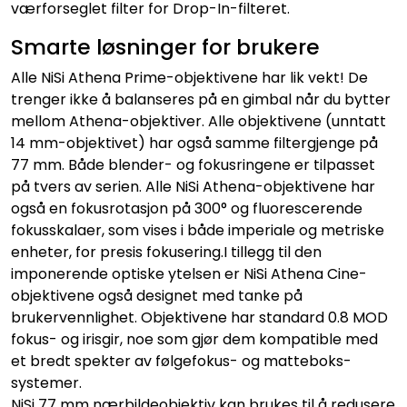
værforseglet filter for Drop-In-filteret.
Smarte løsninger for brukere
Alle NiSi Athena Prime-objektivene har lik vekt! De
trenger ikke å balanseres på en gimbal når du bytter
mellom Athena-objektiver. Alle objektivene (unntatt
14 mm-objektivet) har også samme filtergjenge på
77 mm. Både blender- og fokusringene er tilpasset
på tvers av serien. Alle NiSi Athena-objektivene har
også en fokusrotasjon på 300° og fluorescerende
fokusskalaer, som vises i både imperiale og metriske
enheter, for presis fokusering.I tillegg til den
imponerende optiske ytelsen er NiSi Athena Cine-
objektivene også designet med tanke på
brukervennlighet. Objektivene har standard 0.8 MOD
fokus- og irisgir, noe som gjør dem kompatible med
et bredt spekter av følgefokus- og matteboks-
systemer.
NiSi 77 mm nærbildeobjektiv kan brukes til å redusere