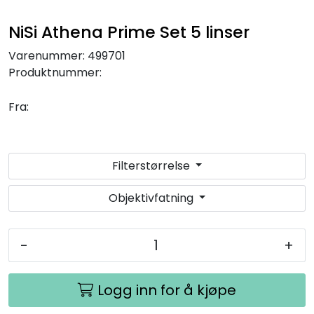
SAMTALEROM
NiSi Athena Prime Set 5 linser
Varenummer:
499701
Produktnummer:
Fra:
Filterstørrelse
Objektivfatning
-
+
Logg inn for å kjøpe