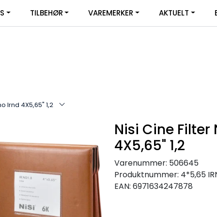
|
YS
TILBEHØR
VAREMERKER
AKTUELT
SERVICE
FACEBOOK
no Irnd 4X5,65" 1,2
Nisi Cine Filter
4X5,65" 1,2
Varenummer:
506645
Produktnummer:
4*5,65 IR
EAN:
6971634247878