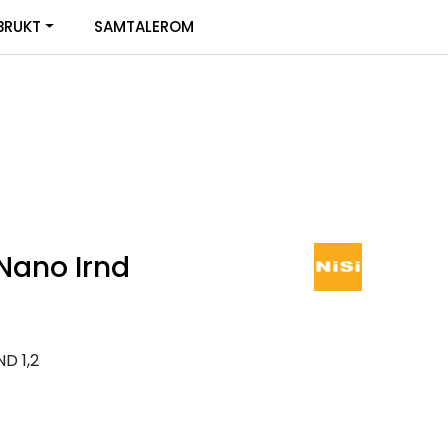
0
BRUKT
SAMTALEROM
Infosenter
Favoritter
Logg inn
 Nano Irnd
ND 1,2