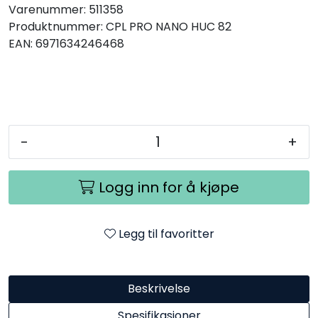
Varenummer:
511358
SAMTALEROM
Produktnummer:
CPL PRO NANO HUC 82
EAN:
6971634246468
-
+
Logg inn for å kjøpe
Legg til favoritter
Beskrivelse
Spesifikasjoner