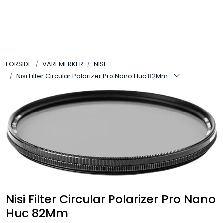
Skip to main content
VIDEO
FORSIDE
VAREMERKER
NISI
LYD
Nisi Filter Circular Polarizer Pro Nano Huc 82Mm
LYS
TILBEHØR
VAREMERKER
AKTUELT
Nisi Filter Circular Polarizer Pro Nano
BRUKT
Huc 82Mm