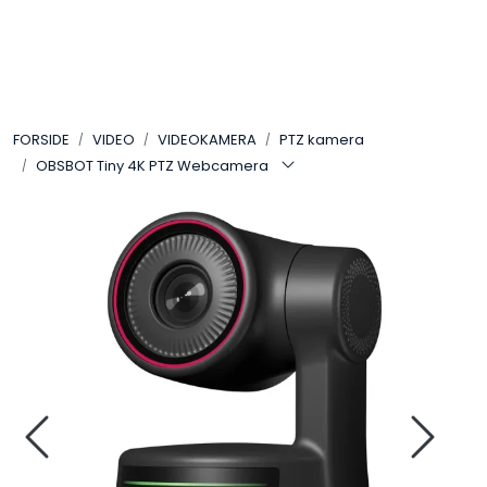
Skip to main content
VIDEO
FORSIDE
VIDEO
VIDEOKAMERA
PTZ kamera
LYD
OBSBOT Tiny 4K PTZ Webcamera
LYS
TILBEHØR
VAREMERKER
AKTUELT
BRUKT