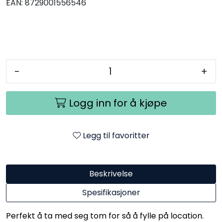
EAN:
8729001556546
-
+
Logg inn for å kjøpe
Legg til favoritter
Beskrivelse
Spesifikasjoner
Perfekt å ta med seg tom for så å fylle på location.