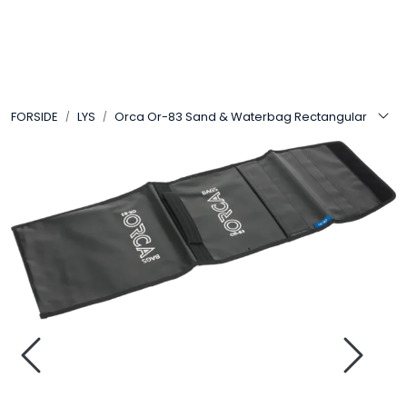
Skip to main content
VIDEO
FORSIDE
LYS
Orca Or-83 Sand & Waterbag Rectangular
LYD
LYS
TILBEHØR
VAREMERKER
AKTUELT
BRUKT