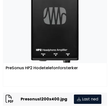
PreSonus HP2 Hodetelefonforsterker
Presonus1200x400.jpg
Last ned