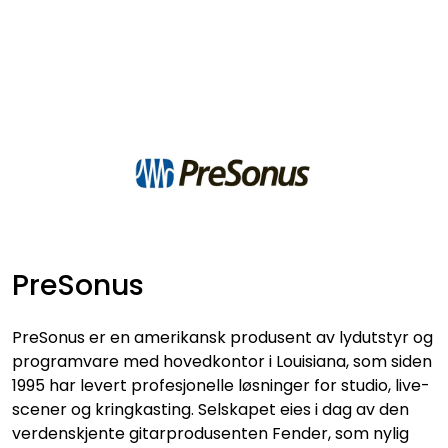
Skip to main content
VIDEO
LYD
LYS
TILBEHØR
PreSonus
VAREMERKER
PreSonus
er en amerikansk produsent av lydutstyr og
AKTUELT
programvare med hovedkontor i Louisiana, som siden
1995 har levert profesjonelle løsninger for studio, live-
scener og kringkasting. Selskapet eies i dag av den
BRUKT
verdenskjente gitarprodusenten Fender, som nylig