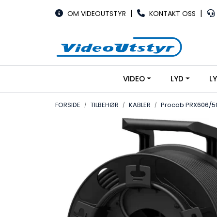
Skip to main content
|
|
OM VIDEOUTSTYR
KONTAKT OSS
VIDEO
LYD
L
FORSIDE
TILBEHØR
KABLER
Procab PRX606/50