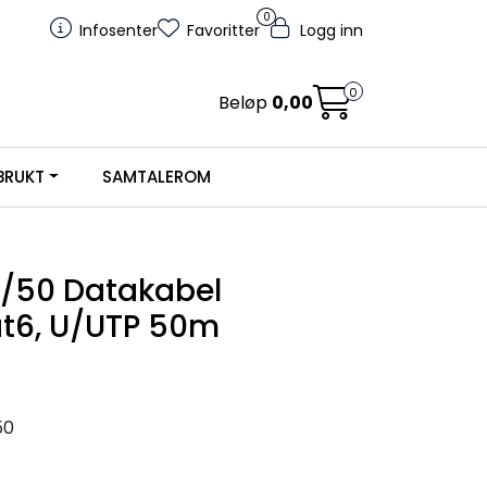
0
Infosenter
Favoritter
Logg inn
0
Beløp
0,00
BRUKT
SAMTALEROM
/50 Datakabel
t6, U/UTP 50m
50