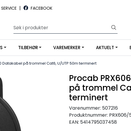
|
SERVICE
FACEBOOK
YS
TILBEHØR
VAREMERKER
AKTUELT
 Datakabel på trommel Cat6, U/UTP 50m terminert
Procab PRX606
på trommel Ca
terminert
Varenummer:
507216
Produktnummer:
PRX606/
EAN:
5414795037458