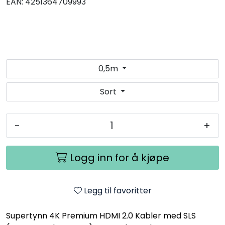
EAN:
4251364709993
0,5m
Sort
-
+
Logg inn for å kjøpe
Legg til favoritter
Supertynn 4K Premium HDMI 2.0 Kabler med SLS