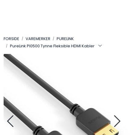
Skip to main content
VIDEO
FORSIDE
VAREMERKER
PURELINK
LYD
PureLink PI0500 Tynne Fleksible HDMI Kabler
LYS
TILBEHØR
VAREMERKER
AKTUELT
BRUKT