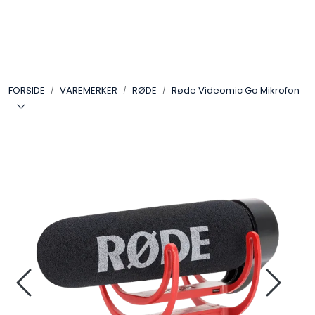
Skip to main content
VIDEO
FORSIDE
VAREMERKER
RØDE
Røde Videomic Go Mikrofon
LYD
LYS
TILBEHØR
VAREMERKER
AKTUELT
BRUKT