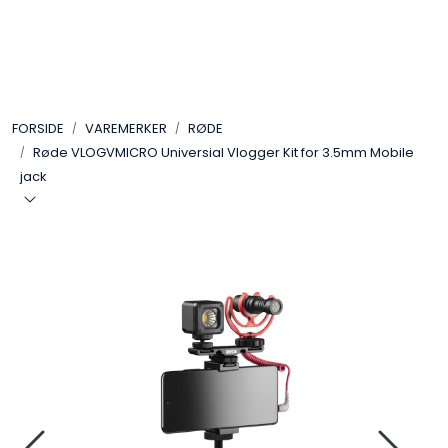
Skip to main content
VIDEO
FORSIDE
VAREMERKER
RØDE
LYD
Røde VLOGVMICRO Universial Vlogger Kit for 3.5mm Mobile
jack
LYS
TILBEHØR
VAREMERKER
AKTUELT
BRUKT