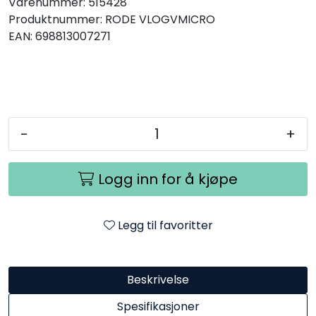
Varenummer:
515428
Produktnummer:
RODE VLOGVMICRO
EAN:
698813007271
-
+
Logg inn for å kjøpe
Legg til favoritter
Beskrivelse
Spesifikasjoner