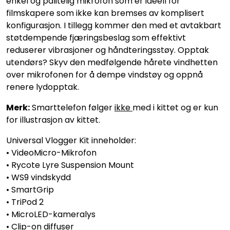
enkel og pålitelig mikrofon som er ideell for
filmskapere som ikke kan bremses av komplisert
konfigurasjon. I tillegg kommer den med et avtakbart
støtdempende fjæringsbeslag som effektivt
reduserer vibrasjoner og håndteringsstøy. Opptak
utendørs? Skyv den medfølgende hårete vindhetten
over mikrofonen for å dempe vindstøy og oppnå
renere lydopptak.
Merk:
Smarttelefon følger
ikke
med i kittet og er kun
for illustrasjon av kittet.
Universal Vlogger Kit inneholder:
• VideoMicro-Mikrofon
• Rycote Lyre Suspension Mount
• WS9 vindskydd
• SmartGrip
• TriPod 2
• MicroLED-kameralys
• Clip-on diffuser