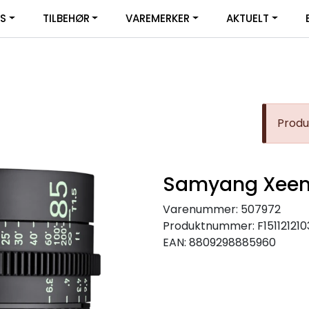
|
YS
TILBEHØR
VAREMERKER
AKTUELT
SERVICE
FACEBOOK
Produk
Samyang Xeen 
Varenummer:
507972
Produktnummer:
F151121210
EAN:
8809298885960