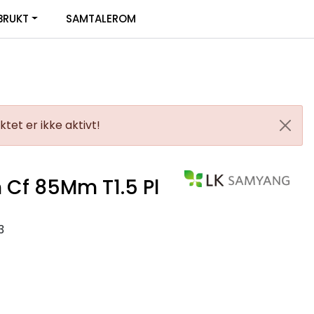
0
BRUKT
SAMTALEROM
Infosenter
Favoritter
Logg inn
tet er ikke aktivt!
Cf 85Mm T1.5 Pl
3