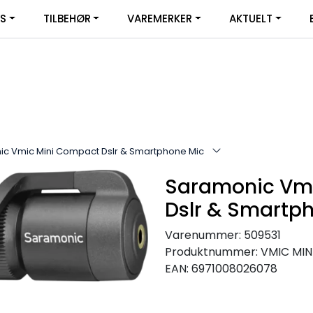
|
YS
TILBEHØR
VAREMERKER
AKTUELT
SERVICE
FACEBOOK
c Vmic Mini Compact Dslr & Smartphone Mic
Saramonic Vm
Dslr & Smartp
Varenummer:
509531
Produktnummer:
VMIC MIN
EAN:
6971008026078