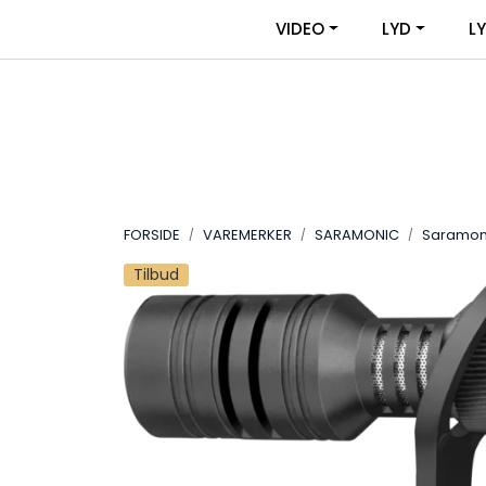
Skip to main content
|
|
VIDEO
LYD
L
OM VIDEOUTSTYR
KONTAKT OSS
FORSIDE
VAREMERKER
SARAMONIC
Saramoni
Tilbud