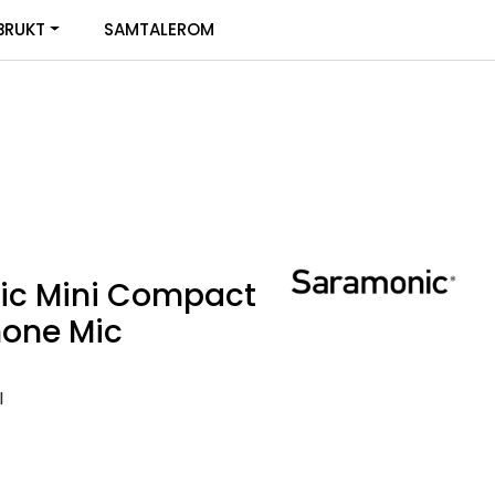
0
BRUKT
SAMTALEROM
Infosenter
Favoritter
Logg inn
ic Mini Compact
hone Mic
I