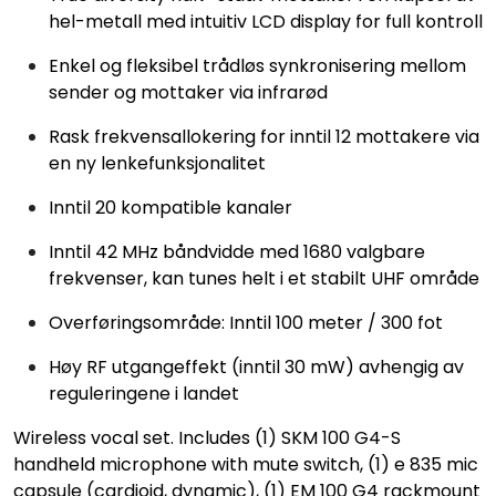
hel-metall med intuitiv LCD display for full kontroll
Enkel og fleksibel trådløs synkronisering mellom
sender og mottaker via infrarød
Rask frekvensallokering for inntil 12 mottakere via
en ny lenkefunksjonalitet
Inntil 20 kompatible kanaler
Inntil 42 MHz båndvidde med 1680 valgbare
frekvenser, kan tunes helt i et stabilt UHF område
Overføringsområde: Inntil 100 meter / 300 fot
Høy RF utgangeffekt (inntil 30 mW) avhengig av
reguleringene i landet
Wireless vocal set. Includes (1) SKM 100 G4-S
handheld microphone with mute switch, (1) e 835 mic
capsule (cardioid, dynamic), (1) EM 100 G4 rackmount