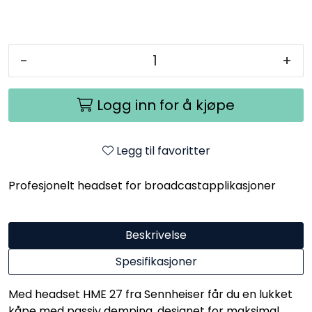
-
+
Logg inn for å kjøpe
Legg til favoritter
Profesjonelt headset for broadcastapplikasjoner
Beskrivelse
Spesifikasjoner
Med headset HME 27 fra Sennheiser får du en lukket
kåpe med passiv demping, designet for maksimal