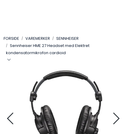
Skip to main content
VIDEO
FORSIDE
VAREMERKER
SENNHEISER
LYD
Sennheiser HME 27 Headset med Elektret
kondensatormikrofon cardioid
LYS
TILBEHØR
VAREMERKER
AKTUELT
BRUKT