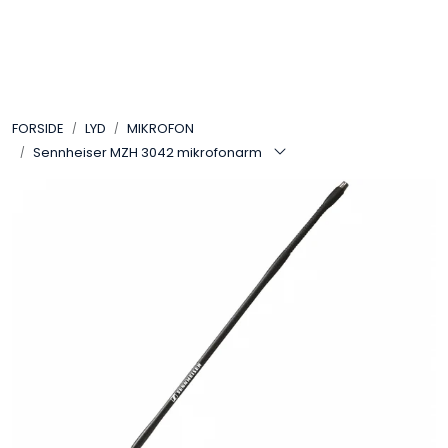
Skip to main content
VIDEO
FORSIDE
LYD
MIKROFON
LYD
Sennheiser MZH 3042 mikrofonarm
LYS
TILBEHØR
VAREMERKER
AKTUELT
BRUKT