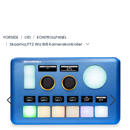
Skip to main content
VIDEO
FORSIDE
LYD
KONTROLLPANEL
LYD
Skaarhoj PTZ Wiz Blå Kamerakontroller
LYS
TILBEHØR
VAREMERKER
AKTUELT
BRUKT