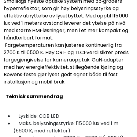
SmallRigs nyeste optiske system med 55‑graders
hyperreflektor, som gir høy belysningsstyrke og
effektiv utnyttelse av lysutbyttet. Med opptil 115 000
lux ved 1 meters avstand leverer det ytelse på nivå
med større HMI‑løsninger, men i et mer kompakt og
håndterbart format.
Fargetemperaturen kan justeres kontinuerlig fra
2700 K til 6500 K. Høy CRI- og TLCI‑verdi sikrer presis
fargegjengivelse for kameraopptak. GaN‑adapter
med høy energieffektivitet, stillegående kjøling og
Bowens‑feste gjør lyset godt egnet både til fast
installasjon og mobil bruk.
Teknisk sammendrag
Lyskilde: COB LED
Maks. belysningsstyrke: 115 000 lux ved 1 m
(5600 K, med reflektor)