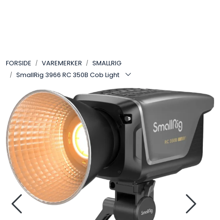
Skip to main content
VIDEO
FORSIDE
VAREMERKER
SMALLRIG
LYD
SmallRig 3966 RC 350B Cob Light
LYS
TILBEHØR
VAREMERKER
AKTUELT
BRUKT