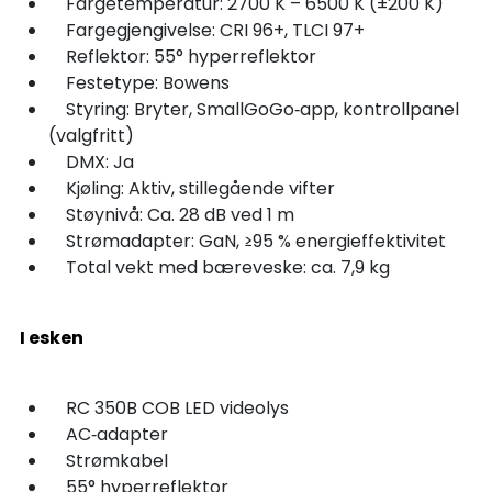
Fargetemperatur: 2700 K – 6500 K (±200 K)
Fargegjengivelse: CRI 96+, TLCI 97+
Reflektor: 55° hyperreflektor
Festetype: Bowens
Styring: Bryter, SmallGoGo‑app, kontrollpanel
(valgfritt)
DMX: Ja
Kjøling: Aktiv, stillegående vifter
Støynivå: Ca. 28 dB ved 1 m
Strømadapter: GaN, ≥95 % energieffektivitet
Total vekt med bæreveske: ca. 7,9 kg
I esken
RC 350B COB LED videolys
AC‑adapter
Strømkabel
55° hyperreflektor