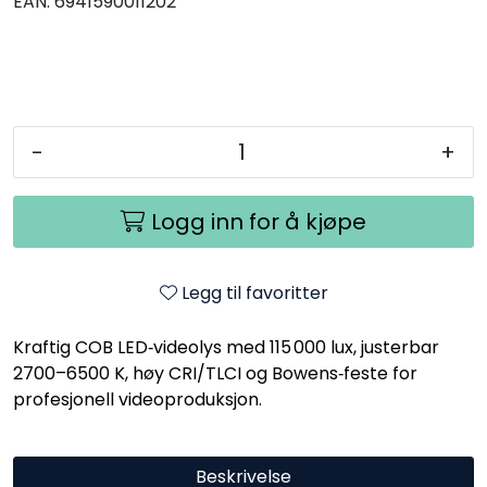
EAN:
6941590011202
-
+
Logg inn for å kjøpe
Legg til favoritter
Kraftig COB LED‑videolys med 115 000 lux, justerbar
2700–6500 K, høy CRI/TLCI og Bowens‑feste for
profesjonell videoproduksjon.
Beskrivelse