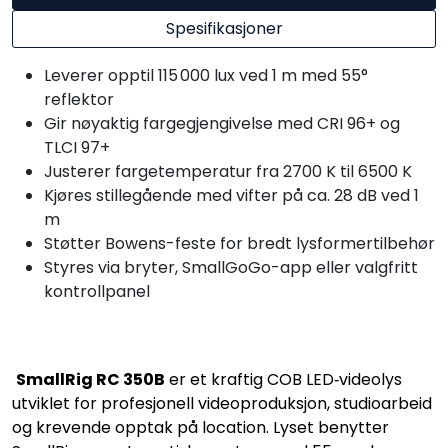
Spesifikasjoner
Leverer opptil 115 000 lux ved 1 m med 55°
reflektor
Gir nøyaktig fargegjengivelse med CRI 96+ og
TLCI 97+
Justerer fargetemperatur fra 2700 K til 6500 K
Kjøres stillegående med vifter på ca. 28 dB ved 1
m
Støtter Bowens-feste for bredt lysformertilbehør
Styres via bryter, SmallGoGo-app eller valgfritt
kontrollpanel
SmallRig RC 350B
er et kraftig COB LED‑videolys
utviklet for profesjonell videoproduksjon, studioarbeid
og krevende opptak på location. Lyset benytter