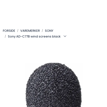
Skip to main content
VIDEO
FORSIDE
VAREMERKER
SONY
LYD
Sony AD-C77B wind screens black
LYS
TILBEHØR
VAREMERKER
AKTUELT
BRUKT