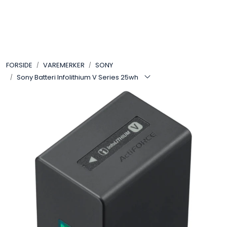
Skip to main content
VIDEO
FORSIDE
VAREMERKER
SONY
LYD
Sony Batteri Infolithium V Series 25wh
LYS
TILBEHØR
VAREMERKER
AKTUELT
BRUKT