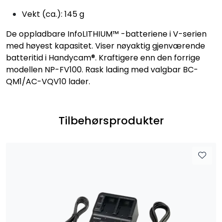
Vekt (ca.): 145 g
De oppladbare InfoLITHIUM™ -batteriene i V-serien
med høyest kapasitet. Viser nøyaktig gjenværende
batteritid i Handycam®. Kraftigere enn den forrige
modellen NP-FV100. Rask lading med valgbar BC-
QM1/AC-VQV10 lader.
Tilbehørsprodukter