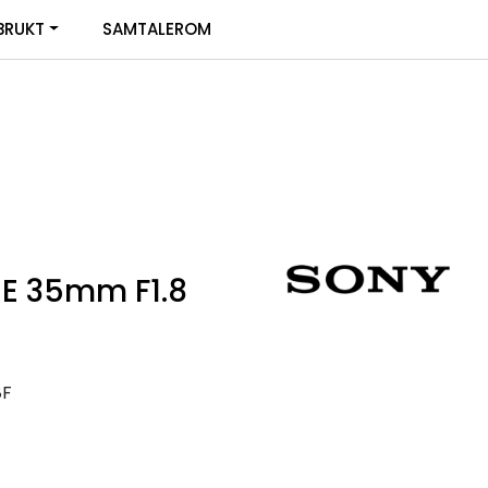
0
BRUKT
SAMTALEROM
Infosenter
Favoritter
Logg inn
 E 35mm F1.8
8F