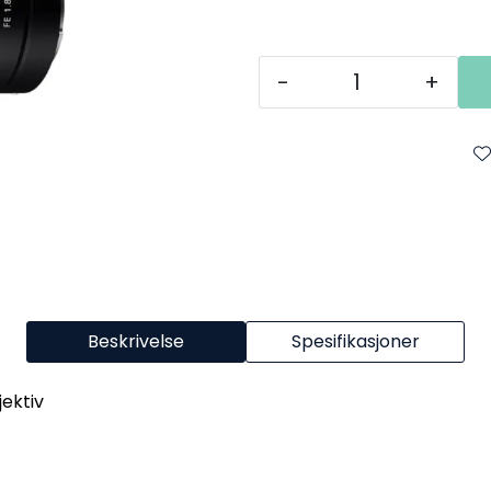
-
+
Beskrivelse
Spesifikasjoner
jektiv