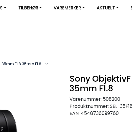
|
YS
TILBEHØR
VAREMERKER
AKTUELT
SERVICE
FACEBOOK
E 35mm F1.8 35mm F1.8
Sony ObjektivF
35mm F1.8
Varenummer:
508200
Produktnummer:
SEL-35F1
EAN:
4548736099760