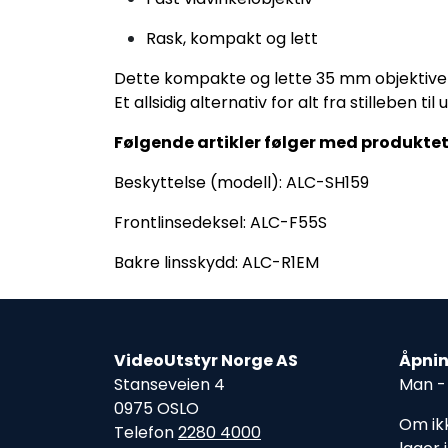
Rask, kompakt og lett
Dette kompakte og lette 35 mm objektivet 
Et allsidig alternativ for alt fra stilleben t
Følgende artikler følger med produkte
Beskyttelse (modell): ALC-SH159
Frontlinsedeksel: ALC-F55S
Bakre linsskydd: ALC-R1EM
VideoUtstyr Norge AS
Åpnin
Stanseveien 4
Man - 
0975 OSLO
Om ikk
Telefon
2280 4000