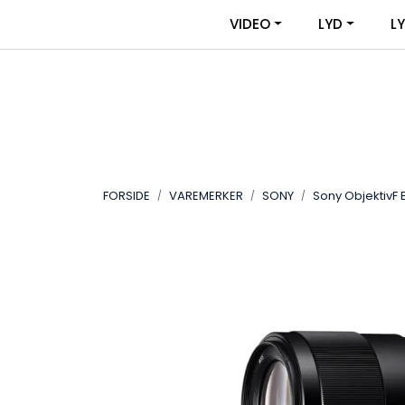
Skip to main content
|
|
VIDEO
LYD
L
OM VIDEOUTSTYR
KONTAKT OSS
FORSIDE
VAREMERKER
SONY
Sony ObjektivF 