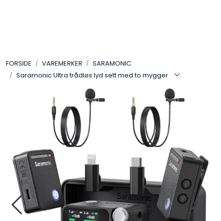
Skip to main content
VIDEO
FORSIDE
VAREMERKER
SARAMONIC
LYD
Saramonic Ultra trådløs lyd sett med to mygger
LYS
TILBEHØR
VAREMERKER
AKTUELT
BRUKT