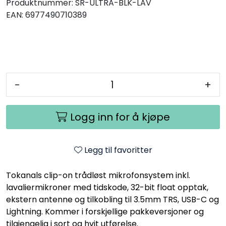
Produktnummer:
SR-ULTRA-BLK-LAV
EAN:
6977490710389
-
+
Logg inn for å kjøpe
Legg til favoritter
Tokanals clip-on trådløst mikrofonsystem inkl.
lavaliermikroner med tidskode, 32-bit float opptak,
ekstern antenne og tilkobling til 3.5mm TRS, USB-C og
Lightning. Kommer i forskjellige pakkeversjoner og
tilgjengelig i sort og hvit utførelse.