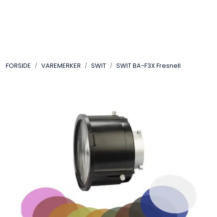
Skip to main content
VIDEO
FORSIDE
VAREMERKER
SWIT
SWIT BA-F3X Fresnell
LYD
LYS
TILBEHØR
VAREMERKER
AKTUELT
BRUKT