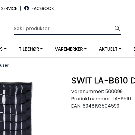
|
SERVICE
FACEBOOK
YS
TILBEHØR
VAREMERKER
AKTUELT
fuser
SWIT LA-B610 D
Varenummer:
500099
Produktnummer:
LA-B610
EAN:
6948193504599