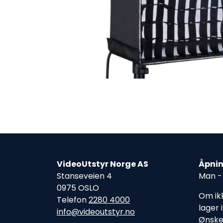
VideoUtstyr Norge AS
Åpnin
Stanseveien 4
Man - 
0975 OSLO
Om ikk
Telefon
2280 4000
lager 
info@videoutstyr.no
Ønske