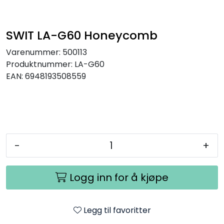
SAMTALEROM
SWIT LA-G60 Honeycomb
Varenummer:
500113
Produktnummer:
LA-G60
EAN:
6948193508559
-
+
Logg inn for å kjøpe
Legg til favoritter