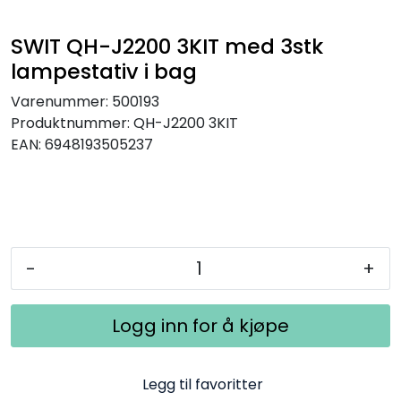
SAMTALEROM
SWIT QH-J2200 3KIT med 3stk
lampestativ i bag
Varenummer:
500193
Produktnummer:
QH-J2200 3KIT
EAN:
6948193505237
-
+
Logg inn for å kjøpe
Legg til favoritter