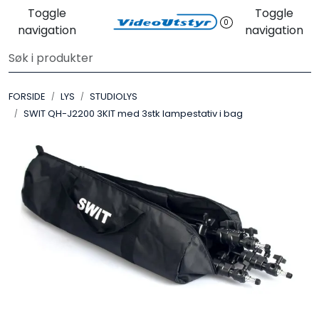
Skip to main content
Toggle
Toggle
0
navigation
navigation
VIDEO
FORSIDE
LYS
STUDIOLYS
LYD
SWIT QH-J2200 3KIT med 3stk lampestativ i bag
LYS
TILBEHØR
VAREMERKER
AKTUELT
BRUKT