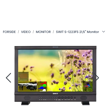
Skip to main content
VIDEO
FORSIDE
VIDEO
MONITOR
SWIT S-1223FS 21,5" Monitor
LYD
LYS
TILBEHØR
VAREMERKER
AKTUELT
BRUKT