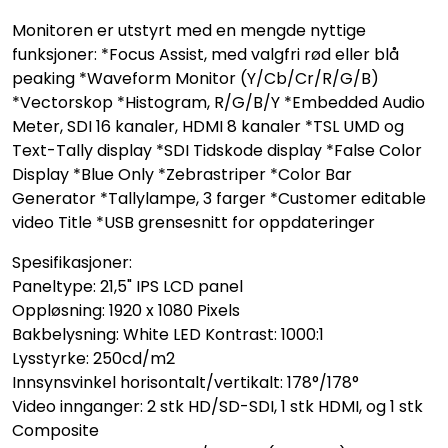
Monitoren er utstyrt med en mengde nyttige
funksjoner: *Focus Assist, med valgfri rød eller blå
peaking *Waveform Monitor (Y/Cb/Cr/R/G/B)
*Vectorskop *Histogram, R/G/B/Y *Embedded Audio
Meter, SDI 16 kanaler, HDMI 8 kanaler *TSL UMD og
Text-Tally display *SDI Tidskode display *False Color
Display *Blue Only *Zebrastriper *Color Bar
Generator *Tallylampe, 3 farger *Customer editable
video Title *USB grensesnitt for oppdateringer
Spesifikasjoner:
Paneltype: 21,5" IPS LCD panel
Oppløsning: 1920 x 1080 Pixels
Bakbelysning: White LED Kontrast: 1000:1
Lysstyrke: 250cd/m2
Innsynsvinkel horisontalt/vertikalt: 178°/178°
Video innganger: 2 stk HD/SD-SDI, 1 stk HDMI, og 1 stk
Composite