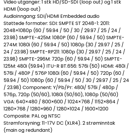
Video utganger: 1 stk HD/SD-SDI (loop out) og 1 stk
HDMI (loop out)
Audioinngang: SDI/HDMI Embedded audio
Støttede formater: SDI: SMPTE ST 2048-1: 2011:
2048×1080p (60 / 59.94 / 50 / 30 / 29.97 / 25 / 24 /
23.98) SMPTE-425M: 1080P (60 / 59.94 / 50) SMPTE-
274M: 1080i (60 / 59.94 / 50) 1080p (30 / 29.97 / 25 /
24 / 23.98) SMPTE-RP211: 1080p (30 / 29.97 / 25 / 24 /
23.98) SMPTE-296M: 720p (60 / 59.94 / 50) SMPTE-
125M: 480i (59.94) ITU-R BT.656: 576i (50) HDMI: 480i /
576i / 480P / 576P 1080i (60 / 59.94 / 50) 720p (60 /
59.94 / 50) 1080p (60 / 59.94 / 50 / 30 / 29.97 / 25 / 24
/ 23.98) Component: Y/Pb/Pr: 480i/ 576i / 480p /
576p, 720p (50/60), 1080i (50/60), 1080p (50/60)
VGA: 640×480 / 800×600 / 1024×768 / 1152×864 /
1280×768 / 1280×960 / 1280×1024 / 1600×1200
Composite: PAL og NTSC
Strømforsyning: 11-17V DC (XLR4). 2 strøminntak
(main og redundant)