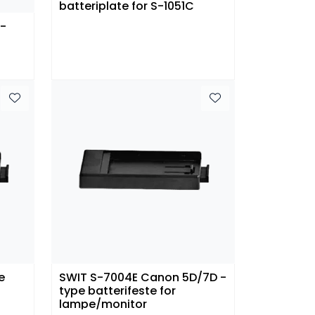
batteriplate for S-1051C
 -
e
SWIT S-7004E Canon 5D/7D -
type batterifeste for
lampe/monitor