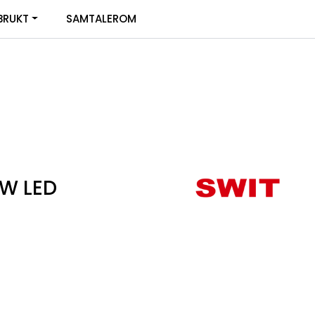
0
BRUKT
SAMTALEROM
Infosenter
Favoritter
Logg inn
3W LED