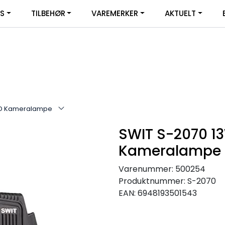
|
YS
TILBEHØR
VAREMERKER
AKTUELT
SERVICE
FACEBOOK
ED Kameralampe
SWIT S-2070 1
Kameralampe
Varenummer:
500254
Produktnummer:
S-2070
EAN:
6948193501543