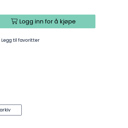
Logg inn for å kjøpe
Legg til favoritter
rkiv