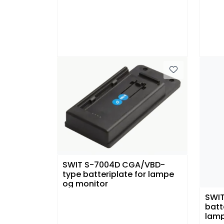
SWIT S-7004D CGA/VBD-
type batteriplate for lampe
og monitor
SWI
batt
lam