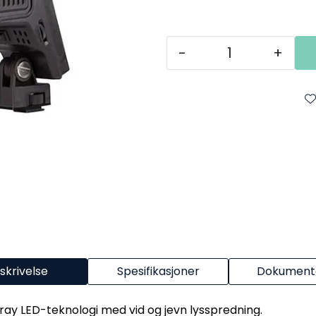
-
+
skrivelse
Spesifikasjoner
Dokumenta
y LED-teknologi med vid og jevn lysspredning.