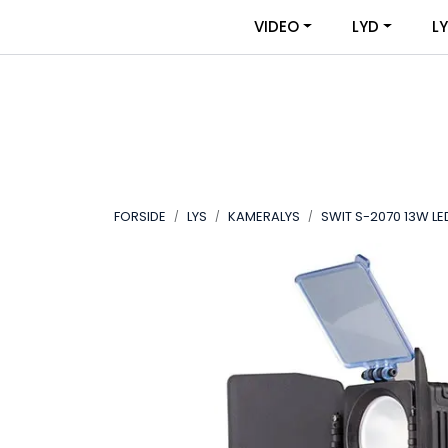
Skip to main content
|
|
VIDEO
LYD
L
OM VIDEOUTSTYR
KONTAKT OSS
FORSIDE
LYS
KAMERALYS
SWIT S-2070 13W L