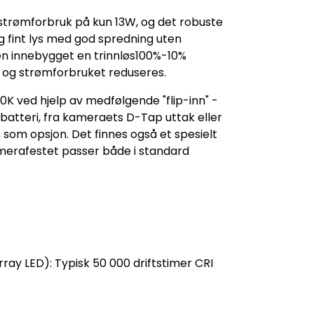
strømforbruk på kun 13W, og det robuste
og fint lys med god spredning uten
n innebygget en trinnløs100%-10%
 og strømforbruket reduseres.
K ved hjelp av medfølgende "flip-inn" -
 batteri, fra kameraets D-Tap uttak eller
 som opsjon. Det finnes også et spesielt
amerafestet passer både i standard
rray LED): Typisk 50 000 driftstimer CRI