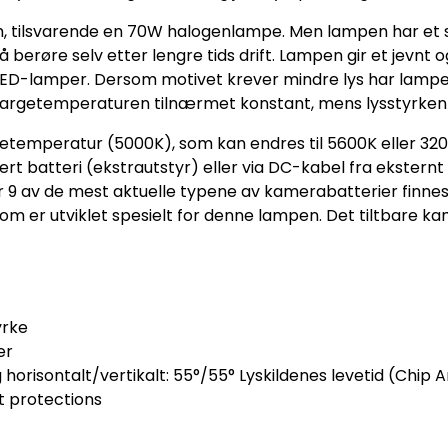
1m, tilsvarende en 70W halogenlampe. Men lampen har et 
å berøre selv etter lengre tids drift. Lampen gir et jevnt 
LED-lamper. Dersom motivet krever mindre lys har lampe
fargetemperaturen tilnærmet konstant, mens lysstyrken
temperatur (5000K), som kan endres til 5600K eller 3200
t batteri (ekstrautstyr) eller via DC-kabel fra eksternt
r 9 av de mest aktuelle typene av kamerabatterier finnes
m er utviklet spesielt for denne lampen. Det tiltbare k
yrke
er
orisontalt/vertikalt: 55°/55° Lyskildenes levetid (Chip A
it protections