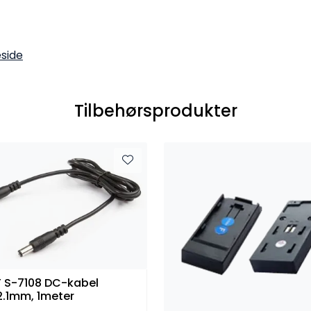
side
Tilbehørsprodukter
 S-7108 DC-kabel
2.1mm, 1meter