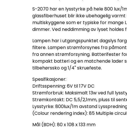
S-2070 har en lysstyrke på hele 800 lux/
glassfiberhuset blir ikke ubehagelig varmt 
multiskyggene som er typiske for mange 
dimmer. Ved neddimming av lyset holdes 
Lampen har i utgangspunktet dagslys farge
filtere. Lampen strømforsynes fra påmonter
fra annen strømforsyning. Batterifester fo
kompakt batteri og en matchende lader so
tilbehørssko og 1/4" skruefeste.
Spesifikasjoner:
Driftsspenning: 6V til 17V DC
Strømforbruk: Maksimalt 13w ved full lysst
Strømkontakt: DC 5,5/2,1mm, pluss til sent
Lysstyrke: 800lux/1m avstand Lysspredning h
(Colour rendering index): 85 Multiple circu
Mål (BDH): 80 x 108 x 133 mm