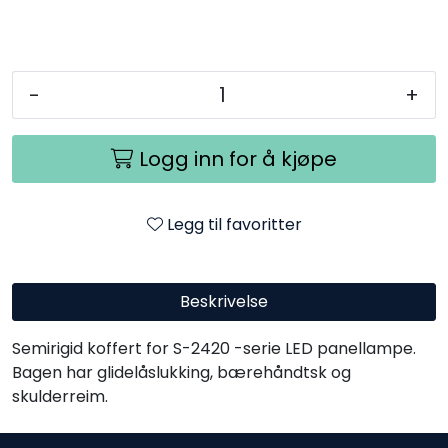
SAMTALEROM
-
+
Logg inn for å kjøpe
Legg til favoritter
Beskrivelse
Semirigid koffert for S-2420 -serie LED panellampe.
Bagen har glidelåslukking, bærehåndtsk og
skulderreim.