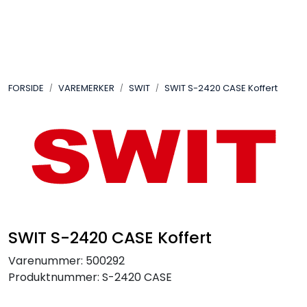
Skip to main content
VIDEO
FORSIDE
VAREMERKER
SWIT
SWIT S-2420 CASE Koffert
LYD
LYS
TILBEHØR
VAREMERKER
SWIT S-2420 CASE Koffert
AKTUELT
Varenummer:
500292
Produktnummer:
S-2420 CASE
BRUKT