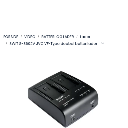
Skip to main content
VIDEO
FORSIDE
VIDEO
BATTERI OG LADER
Lader
LYD
SWIT S-3602V JVC VF-Type dobbel batterilader
LYS
TILBEHØR
VAREMERKER
AKTUELT
BRUKT