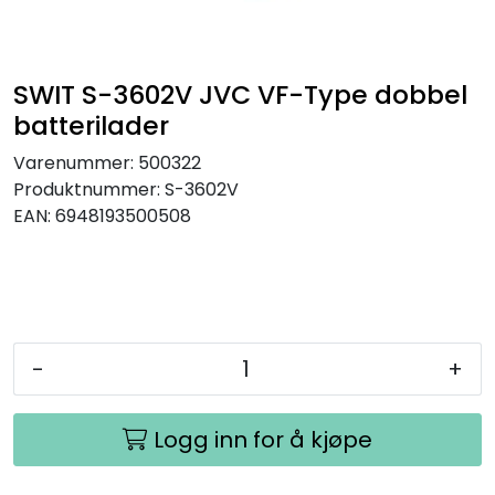
SAMTALEROM
SWIT S-3602V JVC VF-Type dobbel
batterilader
Varenummer:
500322
Produktnummer:
S-3602V
EAN:
6948193500508
-
+
Logg inn for å kjøpe