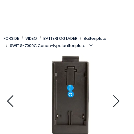
Skip to main content
VIDEO
FORSIDE
VIDEO
BATTERI OG LADER
Batteriplate
LYD
SWIT S-7000C Canon-type batteriplate
LYS
TILBEHØR
VAREMERKER
AKTUELT
BRUKT